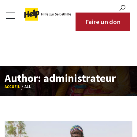
Bénéficiaires
Zones d'intervention
Faire un don
Partenaires
Contact
Author:
administrateur
ACCUEIL
ALL