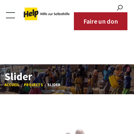
Bénéficiaires
Zones d'intervention
Faire un don
Partenaires
Contact
Slider
ACCUEIL
PROJECTS
SLIDER