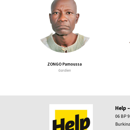
ZONGO Pamoussa
Gardien
Help –
06 BP 
Burkina