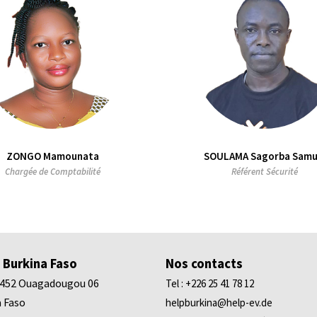
ZONGO Mamounata
SOULAMA Sagorba Samu
Chargée de Comptabilité
Référent Sécurité
 Burkina Faso
Nos contacts
9452 Ouagadougou 06
Tel : +226 25 41 78 12
 Faso
helpburkina@help-ev.de